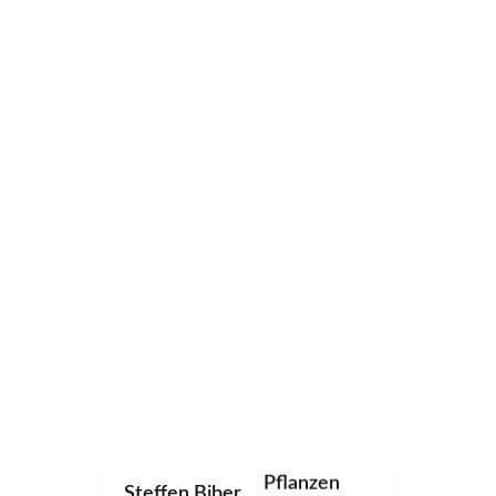
STEFFEN BIBER
Wattblick
Fotografie
Landschaft
Archtitektur
Pflanzen
Steffen Biber