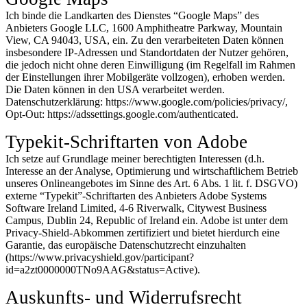
Ich binde die Landkarten des Dienstes “Google Maps” des
Anbieters Google LLC, 1600 Amphitheatre Parkway, Mountain
View, CA 94043, USA, ein. Zu den verarbeiteten Daten können
insbesondere IP-Adressen und Standortdaten der Nutzer gehören,
die jedoch nicht ohne deren Einwilligung (im Regelfall im Rahmen
der Einstellungen ihrer Mobilgeräte vollzogen), erhoben werden.
Die Daten können in den USA verarbeitet werden.
Datenschutzerklärung: https://www.google.com/policies/privacy/,
Opt-Out: https://adssettings.google.com/authenticated.
Typekit-Schriftarten von Adobe
Ich setze auf Grundlage meiner berechtigten Interessen (d.h.
Interesse an der Analyse, Optimierung und wirtschaftlichem Betrieb
unseres Onlineangebotes im Sinne des Art. 6 Abs. 1 lit. f. DSGVO)
externe “Typekit”-Schriftarten des Anbieters Adobe Systems
Software Ireland Limited, 4-6 Riverwalk, Citywest Business
Campus, Dublin 24, Republic of Ireland ein. Adobe ist unter dem
Privacy-Shield-Abkommen zertifiziert und bietet hierdurch eine
Garantie, das europäische Datenschutzrecht einzuhalten
(https://www.privacyshield.gov/participant?
id=a2zt0000000TNo9AAG&status=Active).
Auskunfts- und Widerrufsrecht