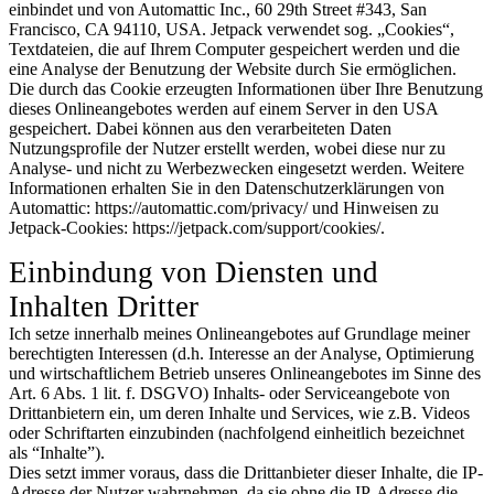
einbindet und von Automattic Inc., 60 29th Street #343, San
Francisco, CA 94110, USA. Jetpack verwendet sog. „Cookies“,
Textdateien, die auf Ihrem Computer gespeichert werden und die
eine Analyse der Benutzung der Website durch Sie ermöglichen.
Die durch das Cookie erzeugten Informationen über Ihre Benutzung
dieses Onlineangebotes werden auf einem Server in den USA
gespeichert. Dabei können aus den verarbeiteten Daten
Nutzungsprofile der Nutzer erstellt werden, wobei diese nur zu
Analyse- und nicht zu Werbezwecken eingesetzt werden. Weitere
Informationen erhalten Sie in den Datenschutzerklärungen von
Automattic: https://automattic.com/privacy/ und Hinweisen zu
Jetpack-Cookies: https://jetpack.com/support/cookies/.
Einbindung von Diensten und
Inhalten Dritter
Ich setze innerhalb meines Onlineangebotes auf Grundlage meiner
berechtigten Interessen (d.h. Interesse an der Analyse, Optimierung
und wirtschaftlichem Betrieb unseres Onlineangebotes im Sinne des
Art. 6 Abs. 1 lit. f. DSGVO) Inhalts- oder Serviceangebote von
Drittanbietern ein, um deren Inhalte und Services, wie z.B. Videos
oder Schriftarten einzubinden (nachfolgend einheitlich bezeichnet
als “Inhalte”).
Dies setzt immer voraus, dass die Drittanbieter dieser Inhalte, die IP-
Adresse der Nutzer wahrnehmen, da sie ohne die IP-Adresse die