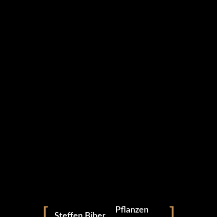
Start
Fotografie
Landschaft
Archtitektur
Pflanzen
Steffen Biber