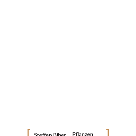
STEFFEN BIBER
Schwarzwaldrot
Fotografie
Landschaft
Archtitektur
Pflanzen
Steffen Biber