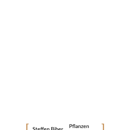
STEFFEN BIBER
Gerbera
Fotografie
Landschaft
Archtitektur
Pflanzen
Steffen Biber