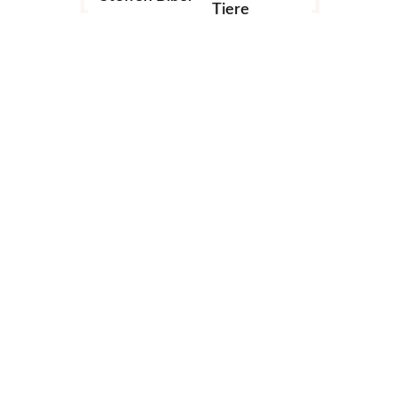
Tiere
Add to cart
Silver Machine
Lifestyle
,
Portraits
40,00
€
20,00
€