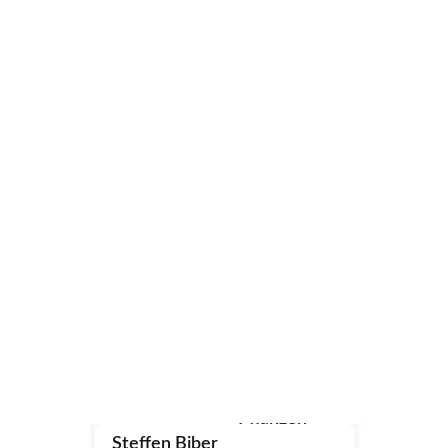
Related Products
SALE
Fotografie
Landschaft
Archtitektur
Pflanzen
Steffen Biber