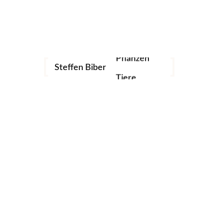
Fotografie
Landschaft
Archtitektur
Pflanzen
Steffen Biber
Tiere
Add to cart
Wishing Well