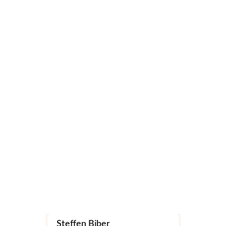
Related Products
Fotografie
Landschaft
Archtitektur
Pflanzen
Steffen Biber