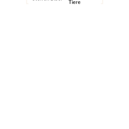
Tiere
Add to cart
Nothing Else Matters
Studio
40,00
€