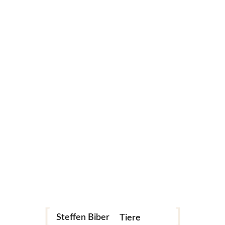
Related Products
Fotografie
Landschaft
Archtitektur
Pflanzen
Steffen Biber